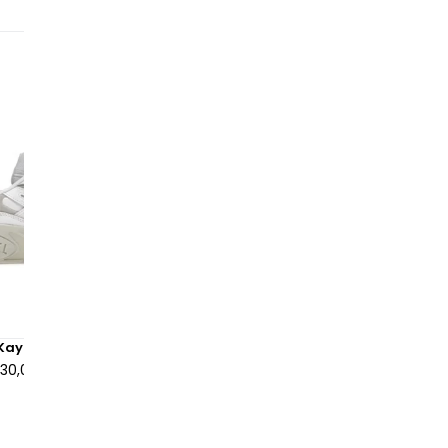
Le
te
un
re
ap
pe
pe
🎨
La
un
la
ré
Kayano 5 OG White Cream
ASICS Gel-Kayano 5 360 Na
vi
130,00 €
à partir de
135,00 €
en
g