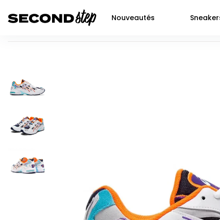
Nouveautés
Sneaker
ASICS Gel-Kayano 5 OG Midnight White
Air force 1
Livraison 48h
Air Jordan 1
Nike
Dunk
Neuf
Air Jordan 2
Jor
P-6000
Seconde main
Air Jordan 3
Adi
Shox
Prochaines sortie SNKRS
Air Jordan 4
Yee
Nocta
Air Jordan 5
New
Air max 90
Air Jordan 6
Air Jordan 11