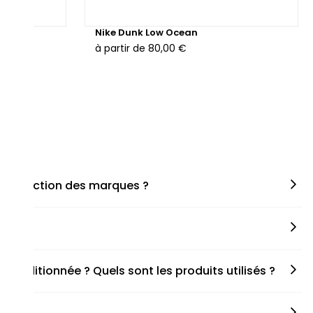
hunder
Nike Dunk Low Ocean
à partir de
80,00 €
en fonction des marques ?
miner la taille appropriée, que ce soit une taille en
s spécifiques de chaque paire.
onditionnée ? Quels sont les produits utilisés ?
fait de cette passion leur métier afin de reconditionner les