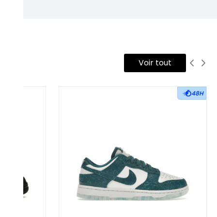
Voir tout
48H