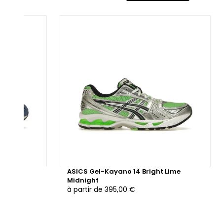
s Gel-Kayano 5 OG Midnight White sont dotées de la
chnologie Gel d'ASICS, garantissant un amorti exceptionnel et
 confort longue durée. La tige en cuir et en mesh assure
spirabilité et durabilité, tandis que les renforts en TPU
portent un maintien solide et précis. La semelle FlyteFoam
rmet de maintenir légèreté et réactivité, offrant une
rformance optimale à chaque pas.
 Design Unique
 combinaison du blanc lumineux et du bleu Midnight apporte
e touche de sophistication tout en préservant l'ADN sportif de
 Gel-Kayano. Les détails en daim et les éléments
fléchissants ajoutent un côté technique tout en améliorant la
vy Red
ASICS Gel-Kayano 14 Bright Lime
sibilité. Ce modèle se distingue par sa simplicité élégante, tout
Midnight
 conservant des touches rétro qui rappellent l'héritage de la
à partir de
395,00 €
amme.