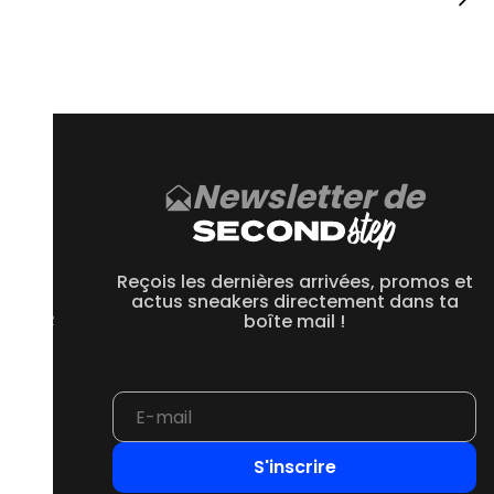
 chacun jouant un rôle crucial. En ce qui concerne les savons
 une marque française et naturelle réputée.
arques d’usures, cela dépend de la condition de la paire
 sur Second Step sont reconditionnées et nettoyées avant leur
Newsletter de
CE
 550
Reçois les dernières arrivées, promos et
 1906R
actus sneakers directement dans ta
 2002R
boîte mail !
 9060
S'inscrire