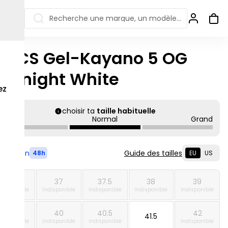
Recherche une marque, un modèle…
SICS Gel-Kayano 5 OG
ew Balance 550
Salomon
idnight White
 Jordan
ew Balance 1906
Off-white
ez
s colorées
ew Balance
Ugg
choisir ta
taille habituelle
906R
Petit
Normal
Grand
Asics Gel
ew Balance
002R
ew Balance 9060
Livré en
Guide des tailles
48h
EU
US
36
37
37.5
38
39
ndisponible
Indisponible
Indisponible
Indisponible
Indisponible
39.5
40
40.5
42
41.5
ndisponible
Indisponible
Indisponible
Indisponible