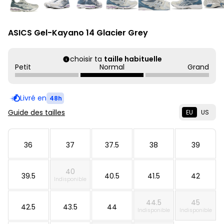
ASICS Gel-Kayano 14 Glacier Grey
choisir ta
taille habituelle
Petit
Normal
Grand
Livré en
48h
Guide des tailles
EU
US
36
37
37.5
38
39
40
39.5
40.5
41.5
42
Indisponible
44.5
45
42.5
43.5
44
Indisponible
Indisponible