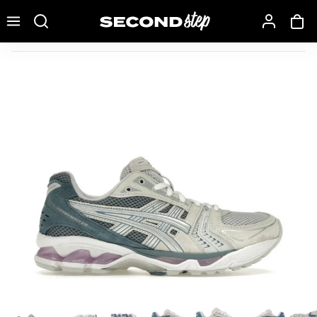
Recherche une marque, un modèle…
ASICS Gel-Kayano 14 Glacier Grey