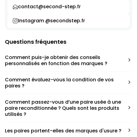
contact@second-step.fr
Instagram @secondstep.fr
Questions fréquentes
Comment puis-je obtenir des conseils
personnalisés en fonction des marques ?
Chaque modèle est accompagné d’un conseil pratique
Comment évaluez-vous la condition de vos
pour déterminer la taille appropriée, que ce soit une taille
paires ?
en dessous, au-dessus ou correspondant à votre taille
habituelle.
Nous avons élaboré une grille de notation basée sur les
Comment passez-vous d’une paire usée à une
défauts spécifiques de chaque paire.
paire reconditionnée ? Quels sont les produits
utilisés ?
Nous collaborons avec des partenaires sneakers artists qui
Les paires portent-elles des marques d'usure ?
ont fait de cette passion leur métier afin de reconditionner