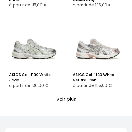
une transition fluide. La semelle extérieure, en caoutchouc
à partir de
115,00 €
à partir de
135,00 €
beige et gris, garantit une excellente adhérence, une
flexibilité naturelle et une résistance durable face aux
usages urbains quotidiens.
Proposée en version neuve et en version reconditionnée,
chaque paire est vérifiée avec soin, pour vous garantir une
qualité conforme aux standards techniques et esthétiques
de la gamme ASICS Gel-1130.
ASICS Gel-1130 White
ASICS Gel-1130 White
Jade
Neutral Pink
à partir de
130,00 €
à partir de
155,00 €
Voir plus