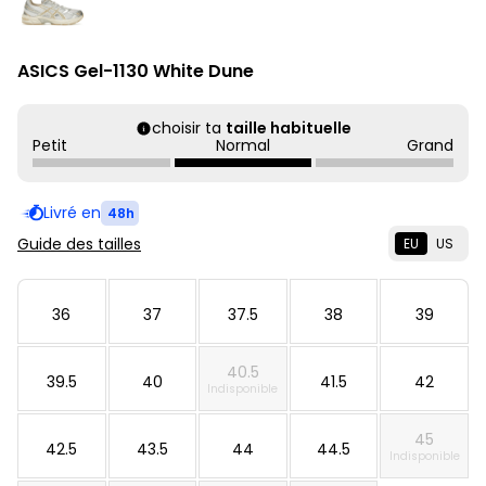
ASICS Gel-1130 White Dune
choisir ta
taille habituelle
Petit
Normal
Grand
Livré en
48h
Guide des tailles
EU
US
36
37
37.5
38
39
40.5
39.5
40
41.5
42
Indisponible
45
42.5
43.5
44
44.5
Indisponible