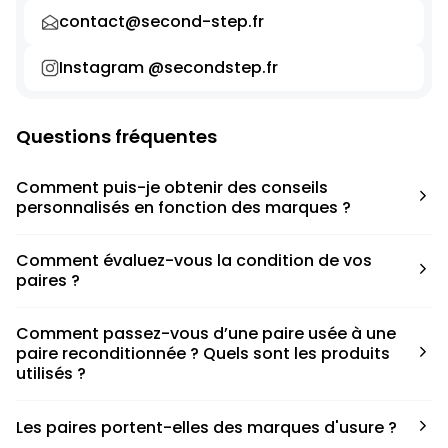
contact@second-step.fr
Instagram @secondstep.fr
Questions fréquentes
Comment puis-je obtenir des conseils
personnalisés en fonction des marques ?
Chaque modèle est accompagné d’un conseil pratique
Comment évaluez-vous la condition de vos
pour déterminer la taille appropriée, que ce soit une taille
paires ?
en dessous, au-dessus ou correspondant à votre taille
habituelle.
Nous avons élaboré une grille de notation basée sur les
Comment passez-vous d’une paire usée à une
défauts spécifiques de chaque paire.
paire reconditionnée ? Quels sont les produits
utilisés ?
Nous collaborons avec des partenaires sneakers artists qui
Les paires portent-elles des marques d'usure ?
ont fait de cette passion leur métier afin de reconditionner