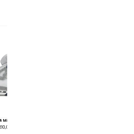
 4 Midnight Navy
Air Jordan 4 Retro Yellow T
210,00 €
à partir de
155,00 €