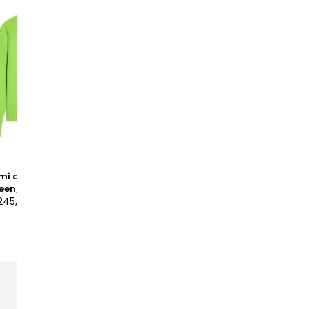
Ami de Cœur Turtleneck
Ami Paris Ami De Coeur V N
een/Black
White
245,00 €
à partir de
510,00 €