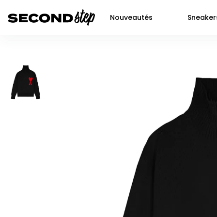
Nouveautés
Sneaker
Ami Paris Ami De Coeur Oversize Funnel Neck Sweater Bla
Air force 1
Livraison 48h
Air Jordan 1
Nike
Dunk
Neuf
Air Jordan 2
Jor
P-6000
Seconde main
Air Jordan 3
Adi
Shox
Prochaines sortie SNKRS
Air Jordan 4
Yee
Nocta
Air Jordan 5
New
Air max 90
Air Jordan 6
Air Jordan 11