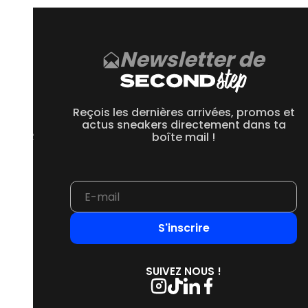
Newsletter de
CE
 550
Reçois les dernières arrivées, promos et
 1906R
actus sneakers directement dans ta
 2002R
boîte mail !
 9060
S'inscrire
SUIVEZ NOUS !