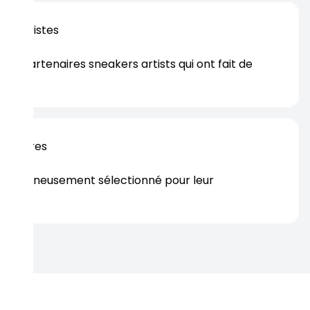
os artistes
es partenaires sneakers artists qui ont fait de
er.
rtenaires
s soigneusement sélectionné pour leur
rtise.