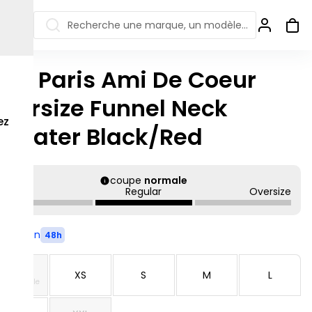
Recherche une marque, un modèle…
mi Paris Ami De Coeur
ew Balance 550
Salomon
versize Funnel Neck
 Jordan
ew Balance 1906
Off-white
ez
weater Black/Red
s colorées
ew Balance
Ugg
906R
Asics Gel
ew Balance
coupe
normale
002R
Slim
Regular
Oversize
ew Balance 9060
Livré en
48h
XXS
XS
S
M
L
ndisponible