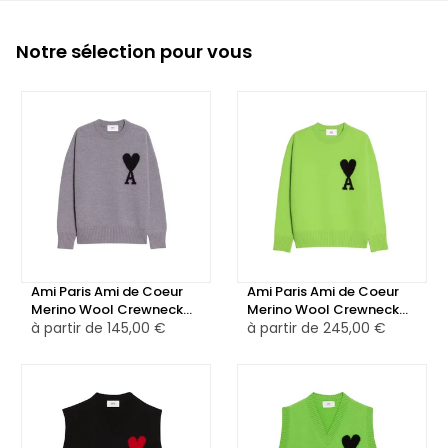
Notre sélection pour vous
Ami Paris Ami de Coeur
Ami Paris Ami de Coeur
Merino Wool Crewneck
Merino Wool Crewneck
Jumper Grey/Black
à partir de
145,00 €
Jumper Green/Black
à partir de
245,00 €