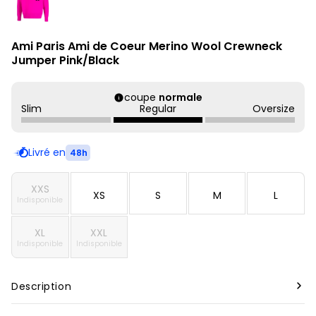
Ami Paris Ami de Coeur Merino Wool Crewneck
Jumper Pink/Black
coupe
normale
Slim
Regular
Oversize
Livré en
48h
XXS
XS
S
M
L
Indisponible
XL
XXL
Indisponible
Indisponible
Description
Marque :
Ami paris