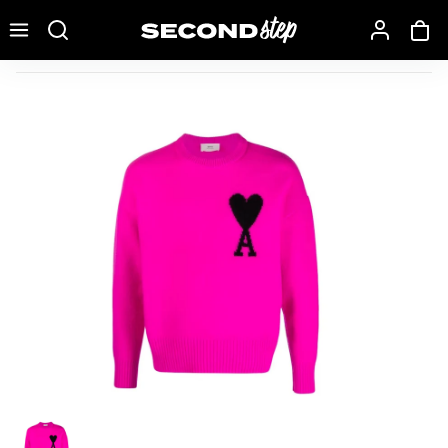
Recherche une marque, un modèle…
Ami Paris Ami de Coeur Merino Wool Crewneck Jumper Pin