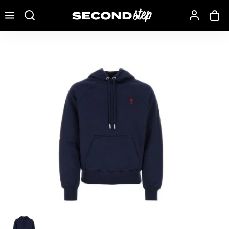
Recherche une marque, un modèle…
Ami Paris Ami De Coeur Hoodie Navy