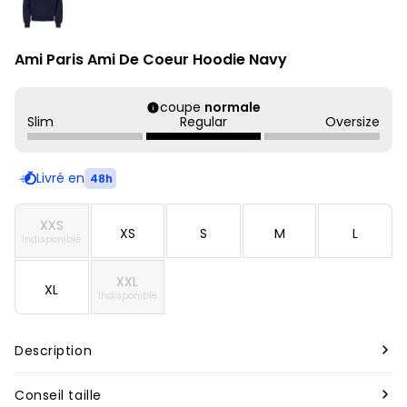
Ami Paris Ami De Coeur Hoodie Navy
coupe
normale
Slim
Regular
Oversize
Livré en
48h
XXS
XS
S
M
L
Indisponible
XXL
XL
Indisponible
Description
Marque :
Ami paris
Conseil taille