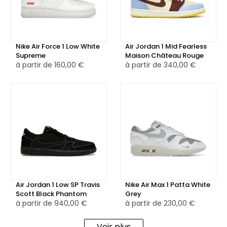
et vert, intègre une bulle d'air compensée, un élément
essentiel de cette sneaker.
Cette collaboration unique entre Nike, Off White et Virgil
Nike Air Force 1 Low White
Air Jordan 1 Mid Fearless
Supreme
Maison Château Rouge
Abloh offre une interprétation audacieuse de la Rubber
à partir de
160,00 €
à partir de
340,00 €
Dunk, mêlant des éléments emblématiques des trois
marques pour créer une sneaker qui ne passe pas
inaperçue.
Air Jordan 1 Low SP Travis
Nike Air Max 1 Patta White
Scott Black Phantom
Grey
à partir de
940,00 €
à partir de
230,00 €
Voir plus