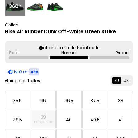
360°
Collab
Nike Air Rubber Dunk Off-White Green Strike
choisir ta
taille habituelle
Petit
Normal
Grand
Livré en
48h
Guide des tailles
EU
US
35.5
36
36.5
37.5
38
39
38.5
40
40.5
41
Indisponible