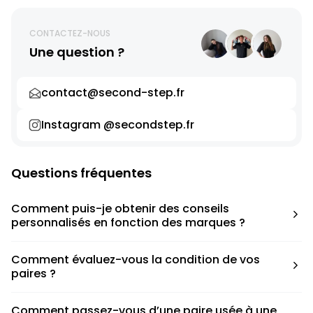
CONTACTEZ-NOUS
Une question ?
contact@second-step.fr
Instagram @secondstep.fr
Questions fréquentes
Comment puis-je obtenir des conseils
personnalisés en fonction des marques ?
Chaque modèle est accompagné d’un conseil pratique
Comment évaluez-vous la condition de vos
pour déterminer la taille appropriée, que ce soit une taille
paires ?
en dessous, au-dessus ou correspondant à votre taille
habituelle.
Nous avons élaboré une grille de notation basée sur les
Comment passez-vous d’une paire usée à une