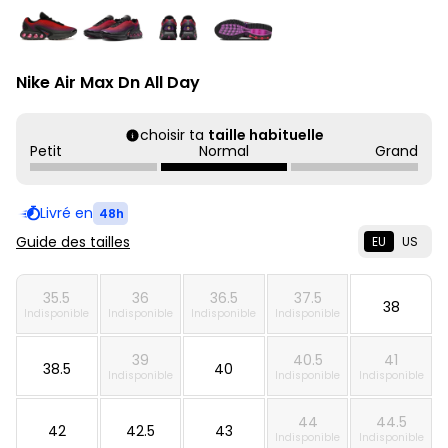
Nike Air Max Dn All Day
choisir ta
taille habituelle
Petit
Normal
Grand
Livré en
48h
Guide des tailles
EU
US
35.5
36
36.5
37.5
38
Indisponible
Indisponible
Indisponible
Indisponible
39
40.5
41
38.5
40
Indisponible
Indisponible
Indisponible
44
44.5
42
42.5
43
Indisponible
Indisponible