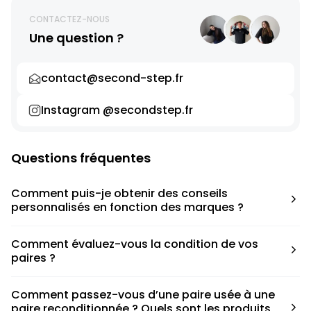
CONTACTEZ-NOUS
Une question ?
contact@second-step.fr
Instagram @secondstep.fr
Questions fréquentes
Comment puis-je obtenir des conseils
personnalisés en fonction des marques ?
Chaque modèle est accompagné d’un conseil pratique
Comment évaluez-vous la condition de vos
pour déterminer la taille appropriée, que ce soit une taille
paires ?
en dessous, au-dessus ou correspondant à votre taille
habituelle.
Nous avons élaboré une grille de notation basée sur les
Comment passez-vous d’une paire usée à une
défauts spécifiques de chaque paire.
paire reconditionnée ? Quels sont les produits