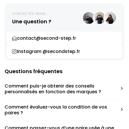
CONTACTEZ-NOUS
Une question ?
contact@second-step.fr
Instagram @secondstep.fr
Questions fréquentes
Comment puis-je obtenir des conseils
personnalisés en fonction des marques ?
Chaque modèle est accompagné d’un conseil pratique
Comment évaluez-vous la condition de vos
pour déterminer la taille appropriée, que ce soit une taille
paires ?
en dessous, au-dessus ou correspondant à votre taille
habituelle.
Nous avons élaboré une grille de notation basée sur les
Comment passez-vous d’une paire usée à une