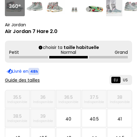
360°
Air Jordan
Air Jordan 7 Hare 2.0
choisir ta
taille habituelle
Petit
Normal
Grand
Livré en
48h
Guide des tailles
EU
US
35.5
36
36.5
37.5
38
Indisponible
Indisponible
Indisponible
Indisponible
Indisponible
38.5
39
40
40.5
41
Indisponible
Indisponible