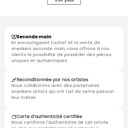
Disponible en version neuve ou reconditionnée selon les
stocks, la Air Jordan 7 Retro Hare 2.0 est une
réinterprétation ludique et soignée d’un coloris
emblématique, parfaite pour les amateurs de sneakers
nostalgiques et créatifs à la recherche d’un modèle au
Seconde main
storytelling fort.
En encourageant l’achat et la vente de
sneakers seconde main, nous offrons à nos
clients la possibilité de posséder des pièces
uniques et authentiques.
Reconditionnée par nos artistes
Nous collaborons avec des partenaires
sneakers artists qui ont fait de cette passion
leur métier.
Carte d’authenticité certifiée
Nous certifions l'authenticite de cet article