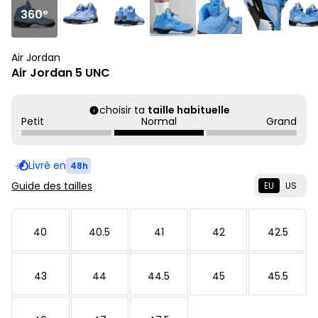
360°
Air Jordan
Air Jordan 5 UNC
choisir ta
taille habituelle
Petit
Normal
Grand
Livré en
48h
Guide des tailles
EU
US
40
40.5
41
42
42.5
43
44
44.5
45
45.5