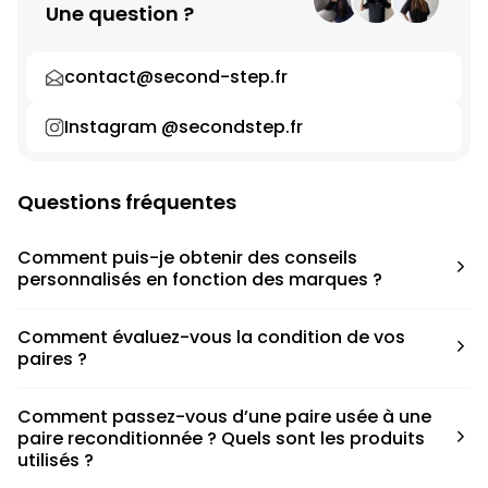
Une question ?
contact@second-step.fr
Instagram @secondstep.fr
Questions fréquentes
Comment puis-je obtenir des conseils
personnalisés en fonction des marques ?
Chaque modèle est accompagné d’un conseil pratique
Comment évaluez-vous la condition de vos
pour déterminer la taille appropriée, que ce soit une taille
paires ?
en dessous, au-dessus ou correspondant à votre taille
habituelle.
Nous avons élaboré une grille de notation basée sur les
Comment passez-vous d’une paire usée à une
défauts spécifiques de chaque paire.
paire reconditionnée ? Quels sont les produits
utilisés ?