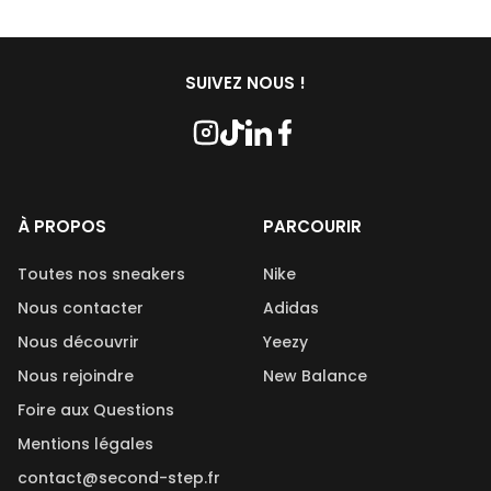
Les paires commandées chez Second Step peuvent porter
produits, chacun jouant un rôle crucial. En ce qui concerne
des marques d’usures, cela dépend de la condition de la
les savons utilisés, nous travaillons en étroite collaboration
paire qui est indiqué lors de l’achat. De plus, les paires
avec Kwash, une marque française et naturelle réputée.
disponibles sur Second Step sont reconditionnées et
SUIVEZ NOUS !
nettoyées avant leur mise en vente.
À PROPOS
PARCOURIR
Toutes nos sneakers
Nike
Nous contacter
Adidas
Nous découvrir
Yeezy
Nous rejoindre
New Balance
Foire aux Questions
Mentions légales
contact@second-step.fr