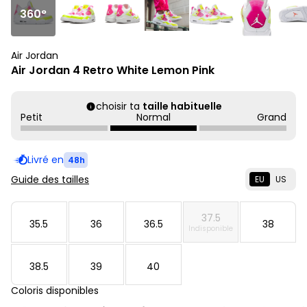
360°
Air Jordan
Air Jordan 4 Retro White Lemon Pink
choisir ta
taille habituelle
Petit
Normal
Grand
Livré en
48h
Guide des tailles
EU
US
37.5
35.5
36
36.5
38
Indisponible
38.5
39
40
Coloris disponibles