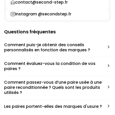
contact@second-step.fr
Instagram @secondstep.fr
Questions fréquentes
Comment puis-je obtenir des conseils
personnalisés en fonction des marques ?
Chaque modèle est accompagné d’un conseil pratique
Comment évaluez-vous la condition de vos
pour déterminer la taille appropriée, que ce soit une taille
paires ?
en dessous, au-dessus ou correspondant à votre taille
habituelle.
Nous avons élaboré une grille de notation basée sur les
Comment passez-vous d’une paire usée à une
défauts spécifiques de chaque paire.
paire reconditionnée ? Quels sont les produits
utilisés ?
Nous collaborons avec des partenaires sneakers artists qui
Les paires portent-elles des marques d'usure ?
ont fait de cette passion leur métier afin de reconditionner
les paires. Le processus de nettoyage fait appel à divers