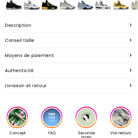
Description
Marque :
Nike
Conseil taille
Modèle :
Air Jordan 4 Retro White Lemon Pink
Nous vous conseillons de prendre votre taille habituelle
Moyens de paiement
pour nos produits neufs, bien que celle-ci puisse varier
Designer
:
Tinker Hatfield
Pour toutes les commandes à travers le monde, nous
selon les marques. En revanche, pour nos articles de
Authenticité
acceptons les paiements par carte de crédit et Apple Pay.
seconde main, il est préférable d’opter pour une demi-
Rareté
:
Très rare
Tous les articles vendus sur Second Step sont garantis
taille au dessus de votre taille habituelle.
Livraison et retour
Les commandes sont traitées dès la réception du
authentiques. Avant d’être expédiés, ils sont
Matière
:
Cuir, Nubuck, Caoutchouc
paiement. Pour les paiements en plusieurs fois avec Klarna
Vous disposez de 14 jours calendaires après la réception de
minutieusement vérifiés par nos experts. Chaque produit
Silhouette
:
High
(réglés en 3 ou 4 fois), le traitement débute dès la
votre commande pour soumettre votre demande de
passe ainsi par un contrôle rigoureux de qualité et
confirmation du premier paiement.
retour à notre adresse mail: contact@second-step.fr.
d’authenticité.
Date de création
:
14/08/2020
Nos articles proviennent exclusivement de notre réseau de
Mois de sortie
:
aout 2020
Concept
FAQ
Seconde
Vos retours
revendeurs partenaires, sélectionnés avec soin pour leur
main