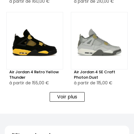
à partir de
160,00 €
à partir de
210,00 €
une unité Air-Sole visible au talon, permettant un amorti
réactif et un confort durable tout au long de la journée. La
semelle extérieure en caoutchouc blanc et gris clair arbore
un motif à chevrons pour offrir une traction efficace et
une adhérence supérieure, parfaite pour une utilisation
quotidienne.
Disponible en version neuve ou reconditionnée, la Air
Jordan 4 Retro White Lemon Pink est une paire qui
Air Jordan 4 Retro Yellow
Air Jordan 4 SE Craft
combine style et confort dans un design lumineux et
Thunder
Photon Dust
moderne. Un modèle idéal pour ceux qui recherchent une
à partir de
155,00 €
à partir de
115,00 €
sneaker audacieuse et polyvalente, avec une touche de
fraîcheur pour les mois plus chauds.
Voir plus