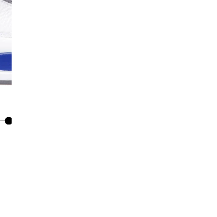
Co
De
Ma
Co