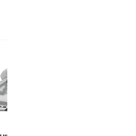
La
de
em
ha
de
sou
fi
La
un
So
L’
gri
Ég
Jo
ne
po
 4 Midnight Navy
Air Jordan 4 Retro Yellow T