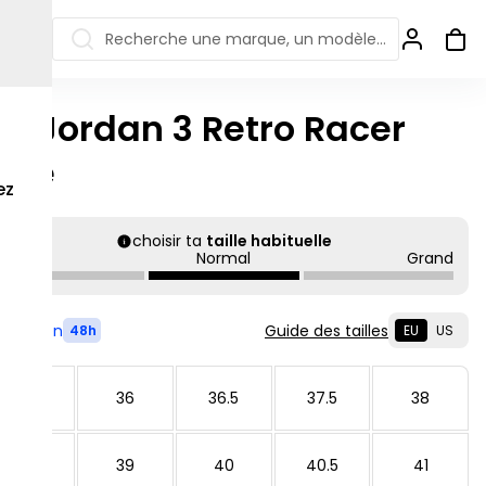
Recherche une marque, un modèle…
ir Jordan 3 Retro Racer
ew Balance 550
Salomon
lue
 Jordan
ew Balance 1906
Off-white
ez
s colorées
ew Balance
Ugg
906R
choisir ta
taille habituelle
Asics Gel
Petit
Normal
Grand
ew Balance
002R
ew Balance 9060
Livré en
Guide des tailles
48h
EU
US
35.5
36
36.5
37.5
38
38.5
39
40
40.5
41