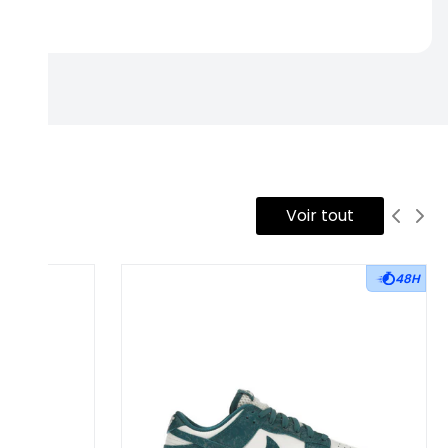
rtise.
Voir tout
48H