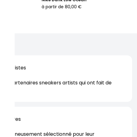
à partir de
80,00 €
os artistes
es partenaires sneakers artists qui ont fait de
er.
rtenaires
s soigneusement sélectionné pour leur