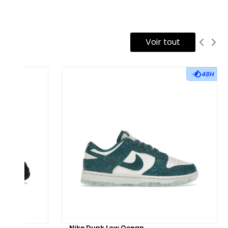
 tige est construite en cuir grainé blanc, utilisé sur l’ensemble
s panneaux latéraux, de la toebox et du col. Les célèbres
piècements Elephant Print, réalisés ici en gris clair et noir,
Voir tout
billent le garde-boue avant et l’arrière du pied. Des touches
 bleu Racer, teinte signature de cette déclinaison, viennent
ligner les œillets, le col intérieur et le renfort talon en TPU, où
48H
gure le logo Jumpman blanc.
 semelle intermédiaire, bicolore, associe une base blanche à
e section bleue au niveau du talon. Elle intègre une unité Air-
le visible, assurant confort et absorption des chocs.
ensemble repose sur une semelle extérieure en caoutchouc
s, pensée pour offrir stabilité et durabilité au quotidien.
alement disponible en version reconditionnée, cette Air
rdan 3 Racer Blue est soigneusement inspectée et remise à
uf par nos équipes. Une alternative responsable et qualitative
ur intégrer un classique revisité à votre rotation.
hunder
Nike Dunk Low Ocean