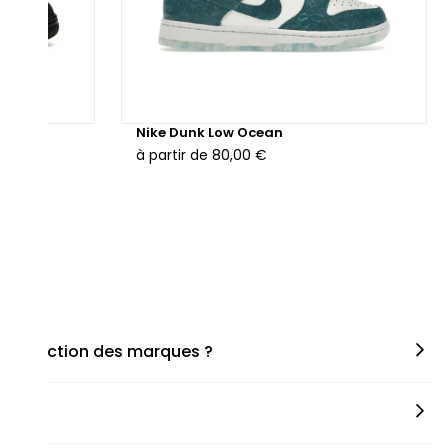
hunder
Nike Dunk Low Ocean
à partir de
80,00 €
en fonction des marques ?
miner la taille appropriée, que ce soit une taille en