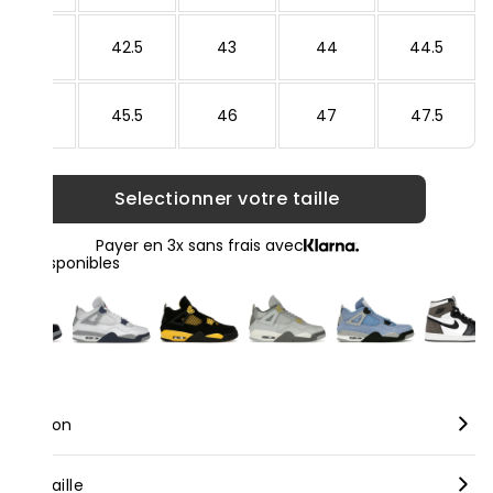
42
42.5
43
44
44.5
45
45.5
46
47
47.5
Selectionner votre taille
Payer en 3x sans frais avec
loris disponibles
scription
rque :
Nike
nseil taille