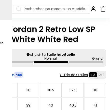
Recherche une marque, un modèle…
ir Jordan 2 Retro Low SP
ew Balance 550
Salomon
ff-White White Red
 Jordan
ew Balance 1906
Off-white
ez
s colorées
ew Balance
Ugg
906R
choisir ta
taille habituelle
Asics Gel
Petit
Normal
Grand
ew Balance
002R
ew Balance 9060
Livré en
Guide des tailles
48h
EU
US
35.5
36
36.5
37.5
38
38.5
39
40
40.5
41