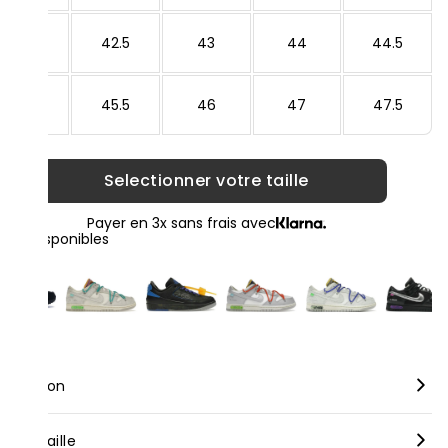
42
42.5
43
44
44.5
45
45.5
46
47
47.5
Selectionner votre taille
Payer en 3x sans frais avec
loris disponibles
scription
rque :
Nike
nseil taille