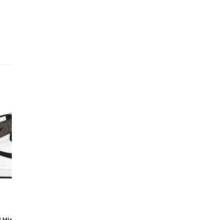
ho
La
la
pa
ro
ar
em
en
Su
Wh
Mic
ce
La
cr
to
 1 High Dark Mocha
Air Jordan 4 Military Black