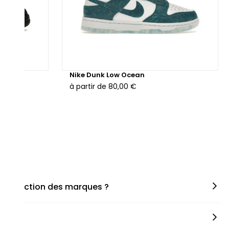
hunder
Nike Dunk Low Ocean
à partir de
80,00 €
en fonction des marques ?
miner la taille appropriée, que ce soit une taille en