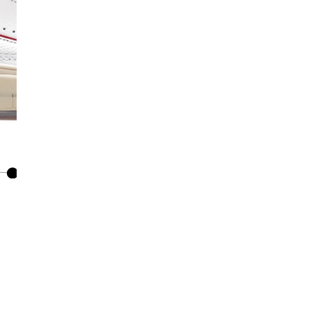
Co
De
Ma
Co