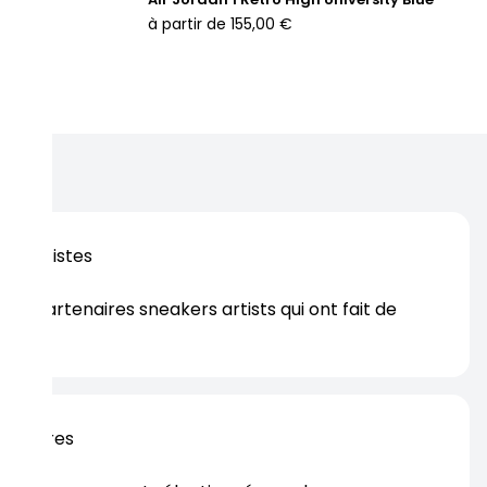
orti moderne. Elle repose sur une semelle extérieure en
à partir de
155,00 €
outchouc beige, assurant une bonne traction et renforçant
effet rétro authentique cher à Virgil Abloh.
oposée également en version reconditionnée,
ticuleusement nettoyée, vérifiée et restaurée par nos
perts, cette alternative plus responsable vous permet de
découvrir une collaboration culte, sans compromis sur le style
sur la qualité.
os artistes
es partenaires sneakers artists qui ont fait de
er.
rtenaires