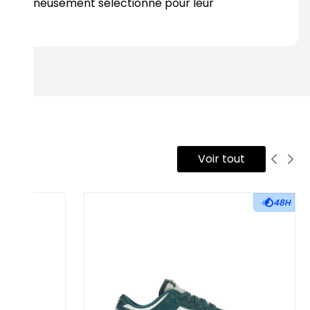
s soigneusement sélectionné pour leur
rtise.
Voir tout
48H