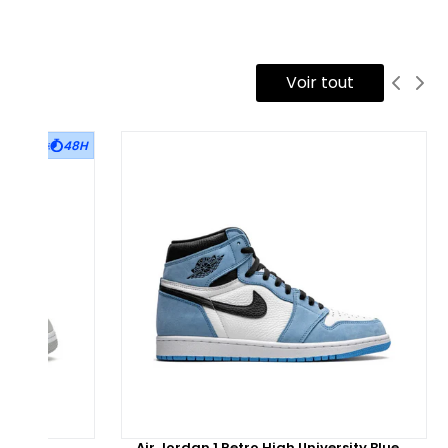
mmage, déconstruction et esthétique vintage.
 tige est réalisée en cuir lisse blanc, structurant l’ensemble de
Voir tout
 chaussure, avec des empiècements en cuir grainé sur les
nneaux latéraux et la toebox. Des coutures apparentes
48H
uges longent les lignes du upper, soulignant le contraste entre
tisanat et design technique. Le talon est recouvert d’un
piècement rouge intense, tandis que le col et la languette
 cuir blanc sont subtilement rembourrés pour plus de confort.
r le côté intérieur, on retrouve l’inscription typique d’Off-
ite en noir, accompagnée de la signature imprimée de
hael Jordan, clin d’œil direct à la paire d’origine qui a inspiré
 modèle.
 semelle intermédiaire beige translucide, volontairement
aquelée, imite le vieillissement naturel d’une paire vintage,
ut en intégrant une unité Air-Sole visible au talon pour un
Air Jordan 1 Retro High University Blue