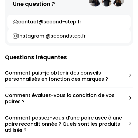
Une question ?
contact@second-step.fr
Instagram @secondstep.fr
Questions fréquentes
Comment puis-je obtenir des conseils
personnalisés en fonction des marques ?
Chaque modèle est accompagné d’un conseil pratique
Comment évaluez-vous la condition de vos
pour déterminer la taille appropriée, que ce soit une taille
paires ?
en dessous, au-dessus ou correspondant à votre taille
habituelle.
Nous avons élaboré une grille de notation basée sur les
Comment passez-vous d’une paire usée à une
défauts spécifiques de chaque paire.
paire reconditionnée ? Quels sont les produits
utilisés ?