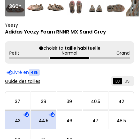
360°
Yeezy
Adidas Yeezy Foam RNNR MX Sand Grey
choisir ta
taille habituelle
Petit
Normal
Grand
Livré en
48h
Guide des tailles
EU
US
37
38
39
40.5
42
43
44.5
46
47
48.5