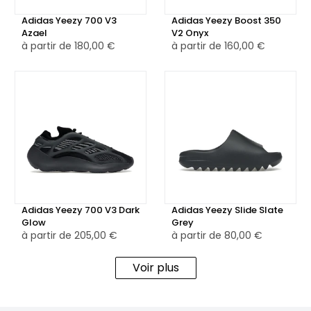
l'adhérence et la stabilité, pour une meilleure performance
Adidas Yeezy 700 V3
Adidas Yeezy Boost 350
et un confort durable au quotidien.
Azael
V2 Onyx
à partir de
180,00 €
à partir de
160,00 €
La Adidas Yeezy Foam RNNR MX Sand Grey est disponible en
version neuve, ainsi qu’en version reconditionnée,
minutieusement vérifiée pour garantir qualité, authenticité
et durabilité.
Adidas Yeezy 700 V3 Dark
Adidas Yeezy Slide Slate
Glow
Grey
à partir de
205,00 €
à partir de
80,00 €
Voir plus