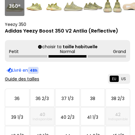
360°
Yeezy 350
Adidas Yeezy Boost 350 V2 Antlia (Reflective)
choisir ta
taille habituelle
Petit
Normal
Grand
Livré en
48h
Guide des tailles
EU
US
36
36 2/3
37 1/3
38
38 2/3
40
42
39 1/3
40 2/3
41 1/3
Indisponible
Indisponible