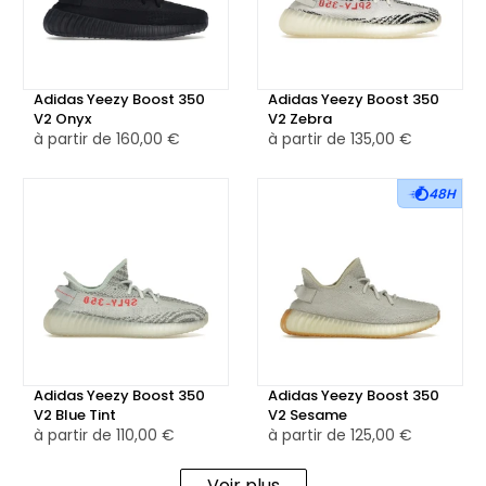
paire conserve la bande latérale semi-transparente ton
sur ton et une conception ajustée qui épouse
naturellement le pied.
Adidas Yeezy Boost 350
Adidas Yeezy Boost 350
V2 Onyx
V2 Zebra
La semelle intermédiaire, dotée de la technologie Boost,
à partir de
160,00 €
à partir de
135,00 €
est encapsulée dans une structure en TPU nervuré
translucide jaune pâle, offrant un amorti souple et réactif.
48H
En dessous, la semelle extérieure en caoutchouc beige
clair assure une adhérence efficace et une durabilité
optimale pour un usage quotidien.
La Adidas Yeezy Boost 350 V2 Antlia (Reflective) est
disponible en version neuve, mais également en version
reconditionnée, soigneusement vérifiée par nos experts
Adidas Yeezy Boost 350
Adidas Yeezy Boost 350
pour garantir authenticité, qualité et confort.
V2 Blue Tint
V2 Sesame
à partir de
110,00 €
à partir de
125,00 €
Voir plus