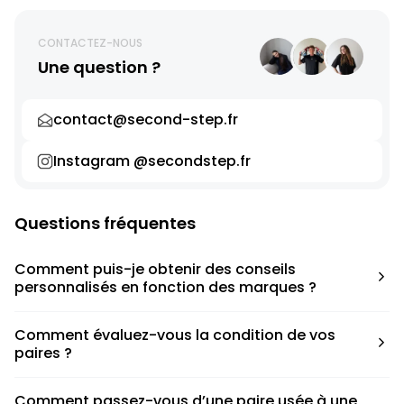
CONTACTEZ-NOUS
Une question ?
contact@second-step.fr
Instagram @secondstep.fr
Questions fréquentes
Comment puis-je obtenir des conseils
personnalisés en fonction des marques ?
Chaque modèle est accompagné d’un conseil pratique
Comment évaluez-vous la condition de vos
pour déterminer la taille appropriée, que ce soit une taille
paires ?
en dessous, au-dessus ou correspondant à votre taille
habituelle.
Nous avons élaboré une grille de notation basée sur les
Comment passez-vous d’une paire usée à une