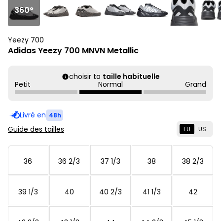
360°
Yeezy 700
Adidas Yeezy 700 MNVN Metallic
choisir ta
taille habituelle
Petit
Normal
Grand
Livré en
48h
Guide des tailles
EU
US
36
36 2/3
37 1/3
38
38 2/3
39 1/3
40
40 2/3
41 1/3
42