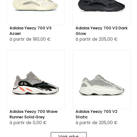
chaussure, assurant robustesse et stabilité. La semelle
intermédiaire noire, volumineuse et sculptée, intègre la
technologie Boost sur toute la longueur pour un amorti
Adidas Yeezy 700 V3
Adidas Yeezy 700 V3 Dark
souple et réactif. La semelle extérieure, également noire,
Azael
Glow
est crantée pour une adhérence optimale sur toutes les
à partir de
180,00 €
à partir de
205,00 €
surfaces.
La Adidas Yeezy 700 MNVN Metallic est aussi disponible en
version reconditionnée, soigneusement contrôlée et
remise en état par nos experts, pour une alternative plus
responsable alliant style affirmé et confort haute
performance.
Adidas Yeezy 700 Wave
Adidas Yeezy 700 V2
Runner Solid Grey
Static
à partir de
0,00 €
à partir de
205,00 €
Voir plus