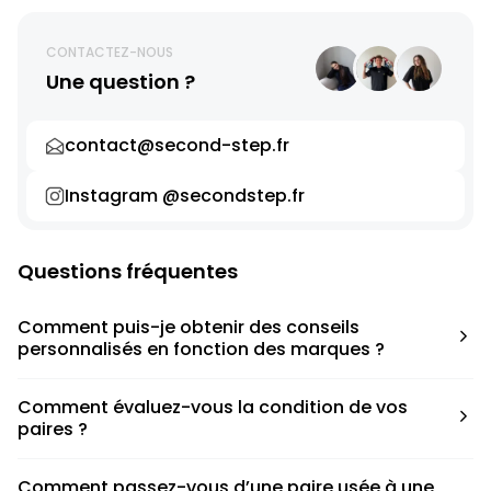
CONTACTEZ-NOUS
Une question ?
contact@second-step.fr
Instagram @secondstep.fr
Questions fréquentes
Comment puis-je obtenir des conseils
personnalisés en fonction des marques ?
Chaque modèle est accompagné d’un conseil pratique
Comment évaluez-vous la condition de vos
pour déterminer la taille appropriée, que ce soit une taille
paires ?
en dessous, au-dessus ou correspondant à votre taille
habituelle.
Nous avons élaboré une grille de notation basée sur les
Comment passez-vous d’une paire usée à une