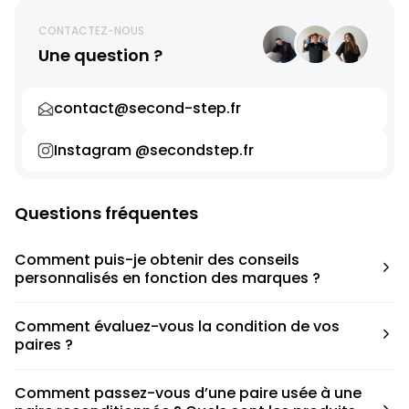
CONTACTEZ-NOUS
Une question ?
contact@second-step.fr
Instagram @secondstep.fr
Questions fréquentes
Comment puis-je obtenir des conseils
personnalisés en fonction des marques ?
Chaque modèle est accompagné d’un conseil pratique
Comment évaluez-vous la condition de vos
pour déterminer la taille appropriée, que ce soit une taille
paires ?
en dessous, au-dessus ou correspondant à votre taille
habituelle.
Nous avons élaboré une grille de notation basée sur les
Comment passez-vous d’une paire usée à une
défauts spécifiques de chaque paire.