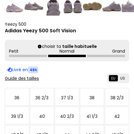
Yeezy 500
Adidas Yeezy 500 Soft Vision
choisir ta
taille habituelle
Petit
Normal
Grand
Livré en
48h
Guide des tailles
EU
US
36
36 2/3
37 1/3
38
38 2/3
39 1/3
40
40 2/3
41 1/3
42