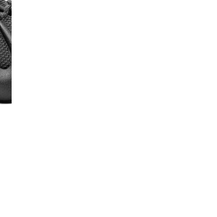
Co
De
Ma
Co