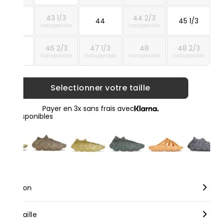
43 1/3
44 2/3
42 2/3
44
45 1/3
Indisponible
Indisponible
46 2/3
47 1/3
48
48 2/3
46
Indisponible
Indisponible
Indisponible
Indisponible
Selectionner votre taille
Payer en 3x sans frais avec
loris disponibles
scription
rque :
Adidas
nseil taille