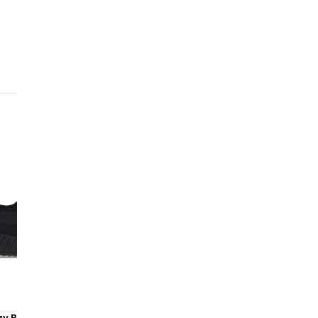
sc
La
re
ép
er
in
au
du
et
ex
as
La
ma
in
al
st
zy Boost 350 V2 Onyx
Adidas Yeezy 700 V3 Dark G