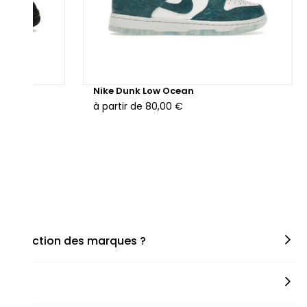
hunder
Nike Dunk Low Ocean
à partir de
80,00 €
en fonction des marques ?
miner la taille appropriée, que ce soit une taille en