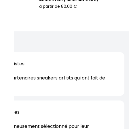
à partir de
80,00 €
os artistes
es partenaires sneakers artists qui ont fait de
er.
rtenaires
s soigneusement sélectionné pour leur