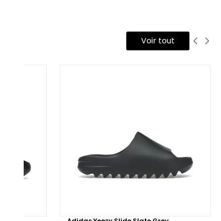
ulpturale unique.
 tige est confectionnée en maille knit à base de polyester
Voir tout
cyclé, intégralement habillée d’un noir profond. Conçue pour
ouser la forme du pied, elle offre un ajustement
gonomique et une respirabilité optimale. La semelle
termédiaire, réalisée en mousse EVA injectée, adopte elle
ssi une teinte noire uniforme. Sa structure crantée, signature
 design 450, remonte le long de la tige pour garantir maintien
 stabilité sans ajout d’empiècements extérieurs. La semelle
térieure, également en EVA noir, est dotée de rainures
surant une adhérence fiable et un amorti efficace.
 Adidas Yeezy 450 Utility Black est disponible en version neuve,
is aussi en version reconditionnée, minutieusement
spectée et remise en état par nos experts, pour une
ternative responsable qui conjugue performance, durabilité et
yle affirmé.
low
Adidas Yeezy Slide Slate Grey