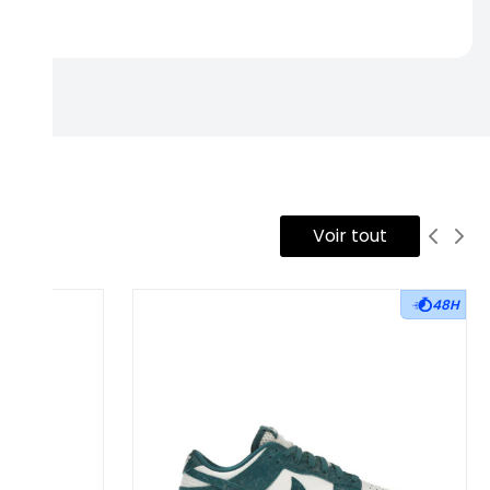
rtise.
Voir tout
48H