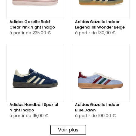
Le logo Adidas doré sur le côté vient marquer cette version
spéciale avec discrétion et luxe, tout en maintenant
Adidas Gazelle Bold
Adidas Gazelle Indoor
l’authenticité et l’héritage de la Gazelle.
Clear Pink Night Indigo
Legend Ink Wonder Beige
à partir de
225,00 €
à partir de
130,00 €
Disponible en version neuve ou reconditionnée, la Adidas
Gazelle Wonder Taupe Night Indigo est idéale pour ceux qui
recherchent une sneaker à la fois classique et originale,
avec des matériaux de qualité et une finition soignée.
Adidas Handball Spezial
Adidas Gazelle Indoor
Night Indigo
Blue Dawn
à partir de
115,00 €
à partir de
100,00 €
Voir plus