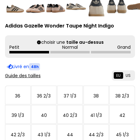
Adidas Gazelle Wonder Taupe Night Indigo
choisir une
taille au-dessus
Petit
Normal
Grand
Livré en
48h
Guide des tailles
EU
US
36
36 2/3
37 1/3
38
38 2/3
39 1/3
40
40 2/3
41 1/3
42
42 2/3
43 1/3
44
44 2/3
45 1/3