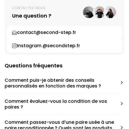
CONTACTEZ-NOUS
Une question ?
contact@second-step.fr
Instagram @secondstep.fr
Questions fréquentes
Comment puis-je obtenir des conseils
personnalisés en fonction des marques ?
Chaque modèle est accompagné d’un conseil pratique
Comment évaluez-vous la condition de vos
pour déterminer la taille appropriée, que ce soit une taille
paires ?
en dessous, au-dessus ou correspondant à votre taille
habituelle.
Nous avons élaboré une grille de notation basée sur les
Comment passez-vous d’une paire usée à une
défauts spécifiques de chaque paire.
paire reconditionnée ? Quels sont les produits