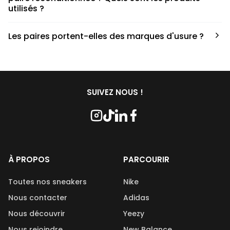
utilisés ?
Nous collaborons avec des partenaires sneakers artists qui
Les paires portent-elles des marques d'usure ?
ont fait de cette passion leur métier afin de reconditionner
les paires. Le processus de nettoyage fait appel à divers
Les paires commandées chez Second Step peuvent porter
produits, chacun jouant un rôle crucial. En ce qui concerne
des marques d’usures, cela dépend de la condition de la
les savons utilisés, nous travaillons en étroite collaboration
paire qui est indiqué lors de l’achat. De plus, les paires
avec Kwash, une marque française et naturelle réputée.
disponibles sur Second Step sont reconditionnées et
SUIVEZ NOUS !
nettoyées avant leur mise en vente.
À PROPOS
PARCOURIR
Toutes nos sneakers
Nike
Nous contacter
Adidas
Nous découvrir
Yeezy
Nous rejoindre
New Balance