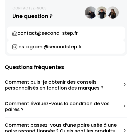
CONTACTEZ-NOUS
Une question ?
contact@second-step.fr
Instagram @secondstep.fr
Questions fréquentes
Comment puis-je obtenir des conseils
personnalisés en fonction des marques ?
Chaque modèle est accompagné d’un conseil pratique
Comment évaluez-vous la condition de vos
pour déterminer la taille appropriée, que ce soit une taille
paires ?
en dessous, au-dessus ou correspondant à votre taille
habituelle.
Nous avons élaboré une grille de notation basée sur les
Comment passez-vous d’une paire usée à une
défauts spécifiques de chaque paire.
paire reconditionnée ? Quels sont les produits