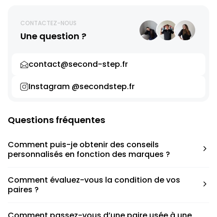
CONTACTEZ-NOUS
Une question ?
contact@second-step.fr
Instagram @secondstep.fr
Questions fréquentes
Comment puis-je obtenir des conseils
personnalisés en fonction des marques ?
Chaque modèle est accompagné d’un conseil pratique
Comment évaluez-vous la condition de vos
pour déterminer la taille appropriée, que ce soit une taille
paires ?
en dessous, au-dessus ou correspondant à votre taille
habituelle.
Nous avons élaboré une grille de notation basée sur les
Comment passez-vous d’une paire usée à une