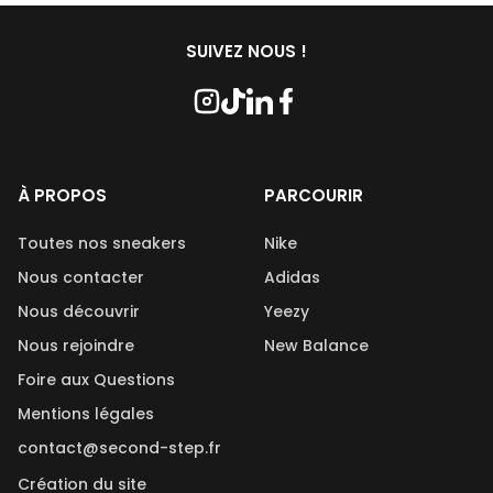
les savons utilisés, nous travaillons en étroite collaboration
paire qui est indiqué lors de l’achat. De plus, les paires
avec Kwash, une marque française et naturelle réputée.
disponibles sur Second Step sont reconditionnées et
SUIVEZ NOUS !
nettoyées avant leur mise en vente.
À PROPOS
PARCOURIR
Toutes nos sneakers
Nike
Nous contacter
Adidas
Nous découvrir
Yeezy
Nous rejoindre
New Balance
Foire aux Questions
Mentions légales
contact@second-step.fr
Création du site