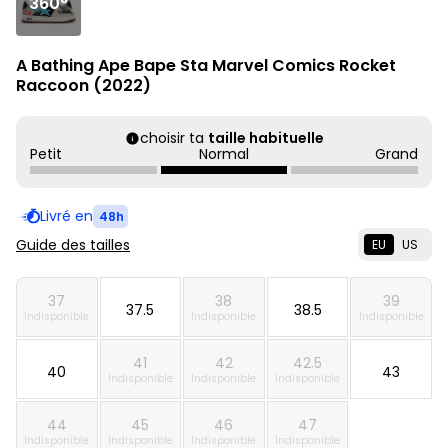
360°
A Bathing Ape Bape Sta Marvel Comics Rocket
Raccoon (2022)
choisir ta
taille habituelle
Petit
Normal
Grand
Livré en
48h
Guide des tailles
EU
US
37
38
39
37.5
38.5
Indisponible
Indisponible
Indisponible
41
42
42.5
40
43
Indisponible
Indisponible
Indisponible
44
45
46
47
Indisponible
Indisponible
Indisponible
Indisponible