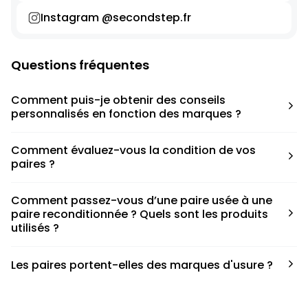
Instagram @secondstep.fr
Questions fréquentes
Comment puis-je obtenir des conseils
personnalisés en fonction des marques ?
Chaque modèle est accompagné d’un conseil pratique
Comment évaluez-vous la condition de vos
pour déterminer la taille appropriée, que ce soit une taille
paires ?
en dessous, au-dessus ou correspondant à votre taille
habituelle.
Nous avons élaboré une grille de notation basée sur les
Comment passez-vous d’une paire usée à une
défauts spécifiques de chaque paire.
paire reconditionnée ? Quels sont les produits
utilisés ?
Nous collaborons avec des partenaires sneakers artists qui
Les paires portent-elles des marques d'usure ?
ont fait de cette passion leur métier afin de reconditionner
les paires. Le processus de nettoyage fait appel à divers
Les paires commandées chez Second Step peuvent porter
produits, chacun jouant un rôle crucial. En ce qui concerne
des marques d’usures, cela dépend de la condition de la