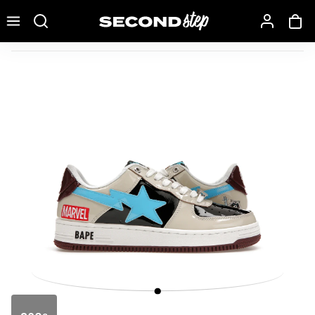
Recherche une marque, un modèle…
A Bathing Ape Bape Sta Marvel Comics Rocket Raccoon (