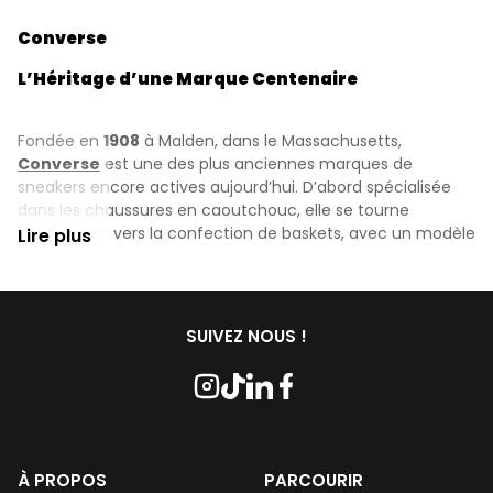
Converse
L’Héritage d’une Marque Centenaire
Fondée en
1908
à Malden, dans le Massachusetts,
Converse
est une des plus anciennes marques de
sneakers encore actives aujourd’hui. D’abord spécialisée
dans les chaussures en caoutchouc, elle se tourne
rapidement vers la confection de baskets, avec un modèle
Lire plus
devenu mythique : la
Chuck Taylor All Star
, lancée en
1917.
Symbole de
liberté
, d’
expression personnelle
et de
créativité brute
, Converse a traversé les époques sans
SUIVEZ NOUS !
jamais trahir son ADN. C’est la marque des outsiders, des
rêveurs, des artistes, de tous ceux qui veulent rester eux-
mêmes.
Une Identité Visuelle Unique
À PROPOS
PARCOURIR