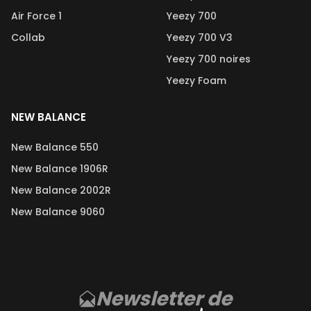
optant pour nos sneakers d'occasion, vous faites un choix
Air Force 1
Yeezy 700
méga conscient et
éco-responsable
qui a un impact
Collab
Yeezy 700 V3
positif sur notre planète. Rejoignez notre communauté de
passionnés et découvrez la beauté unique de ces
Yeezy 700 noires
sneakers, prêtes pour une nouvelle vie.
Yeezy Foam
À très vite pour de nouvelles aventures sneakeristiques !
La team Second Step
NEW BALANCE
New Balance 550
New Balance 1906R
New Balance 2002R
New Balance 9060
Newsletter de