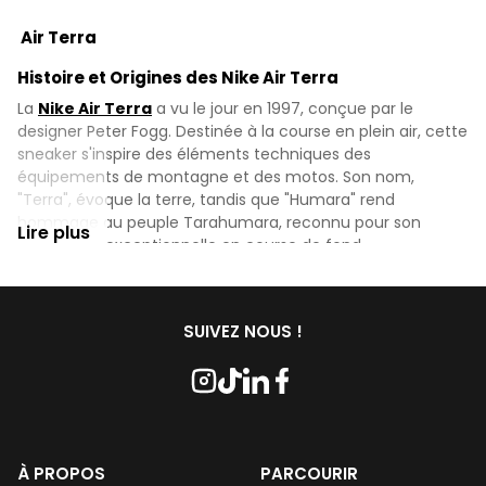
Air Terra
Histoire et Origines des Nike Air Terra
La
Nike Air Terra
a vu le jour en 1997, conçue par le
designer Peter Fogg. Destinée à la course en plein air, cette
sneaker s'inspire des éléments techniques des
équipements de montagne et des motos. Son nom,
"Terra", évoque la terre, tandis que "Humara" rend
hommage au peuple Tarahumara, reconnu pour son
Lire plus
endurance exceptionnelle en course de fond.
Technologie et Performances des Nike Air Terra
La
Nike Air Terra
intègre une semelle extérieure crantée,
SUIVEZ NOUS !
inspirée des pneus de moto, offrant une adhérence
optimale sur divers terrains. Elle dispose également d'une
unité
Max Air
au talon pour un amorti supérieur,
garantissant confort et stabilité lors des courses en terrain
accidenté.
Design des Nike Air Terra
À PROPOS
PARCOURIR