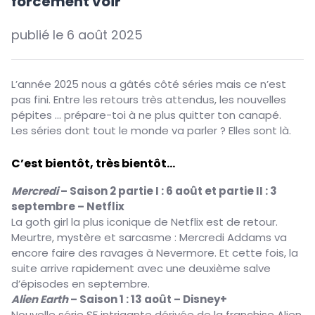
forcément voir
publié le
6 août 2025
L’année 2025 nous a gâtés côté séries mais ce n’est
pas fini. Entre les retours très attendus, les nouvelles
pépites ... prépare-toi à ne plus quitter ton canapé.
Les séries dont tout le monde va parler ? Elles sont là.
C’est bientôt, très bientôt...
Mercredi
– Saison 2 partie I : 6 août et partie II : 3
septembre – Netflix
La goth girl la plus iconique de Netflix est de retour.
Meurtre, mystère et sarcasme : Mercredi Addams va
encore faire des ravages à Nevermore. Et cette fois, la
suite arrive rapidement avec une deuxième salve
d’épisodes en septembre.
Alien Earth
– Saison 1 : 13 août – Disney+
Nouvelle série SF intrigante dérivée de la franchise Alien.