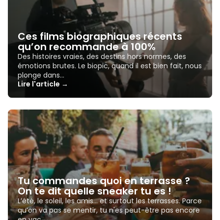
Ces films biographiques récents
qu’on recommande à 100%
Des histoires vraies, des destins hors normes, des
émotions brutes. Le biopic, quand il est bien fait, nous
plonge dans…
Lire l'article →
Tu commandes quoi en terrasse ?
On te dit quelle sneaker tu es !
L’été, le soleil, les amis… et surtout les terrasses. Parce
qu’on va pas se mentir, tu n'es peut-être pas encore
en vac…