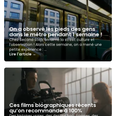
On a observé les pieds des gens
dans le métro pendant 1 semaine !
Chez Second Step, on aime la street culture et
l’observation ! Alors cette semaine, on a mené une
petite expérience : …
Lire l'article →
Ces films biographiques récents
qu’on recommande à 100%
Des histoires vraies, des destins hors normes, des